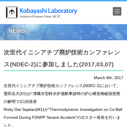
HOME
NEWS
NEWS
次世代イニシアチブ廃炉技術カンファレン
RESEARCH
ス(NDEC-2)に参加しました(2017,03,07)
FACILITIES
March 8th, 2017
ACHIEVEMENT
次世代イニシアチブ廃炉技術カンファレンス(NDEC-2)において、
墨田岳大(D1)が“沸騰水型軽水炉過酷事故時の炉心構造物破損形態
Members
の解明”の口頭発表
Rizky Dwi Septian(M1)が”Thermodynamic Investigation on Cs-Ball
Pictures
Formed During FDNPP Severe Accident”のポスター発表を行いま
Access
した。