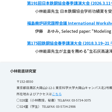
第191回日本鉄鋼協会春季講演大会 (2026.3.
小林能直先生 日本鉄鋼協会学術功績賞を
福島廃炉研究国際会議 International Workshop 
伊藤 あゆみ, Selected paper: “Modeling of 
第175回鉄鋼協会春季講演大会 (2018.3.19~
小林能直先生が主査を務める”生石灰高速滓
小林能直研究室
〒152-8550
東京都目黒区大岡山2-12-1 東京科学大学大岡山キャンパス北2号
所在地およびアクセスは
こちら
○328室（小林教授，秘書）TEL&FAX: 03-5734-3075
○324室（学生） TEL&FAX: 03-5734-2906