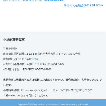
墨田くん公聴会(2019.01.04)
リンク
ENGLISH
小林能直研究室
〒152-8550
東京都目黒区大岡山2-12-1 東京科学大学大岡山キャンパス北2号館
所在地およびアクセスは
こちら
○328室（小林教授，秘書）TEL&FAX: 03-5734-3075
○324室（学生） TEL&FAX: 03-5734-2906
当研究室に興味のある方は気軽にご連絡をください。研究室紹介・見学会をアレンジ
します。
小林能直(教授) E-mail: kobayashi.y.at* ※メールアドレスには*のところに
「@m.titech.ac.jp」を付けてください。
Copyright © 2026 Kobayashi Laboratory, Institute of Science Tokyo, All Rights Reserved.