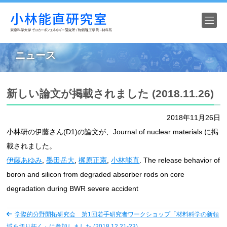
HOME
ニュース
ニュース
新しい論文が掲載されました (2018.11.26)
研究紹介
2018年11月26日
研究設備
小林研の伊藤さん(D1)の論文が、Journal of nuclear materials に掲
載されました。
研究業績
伊藤あゆみ
,
墨田岳大
,
梶原正憲
,
小林能直
. The release behavior of
メンバー
boron and silicon from degraded absorber rods on core
degradation during BWR severe accident
写 真
学際的分野開拓研究会 第1回若手研究者ワークショップ「材料科学の新領
アクセス
域を切り拓く」に参加しました (2018.12.21-23)