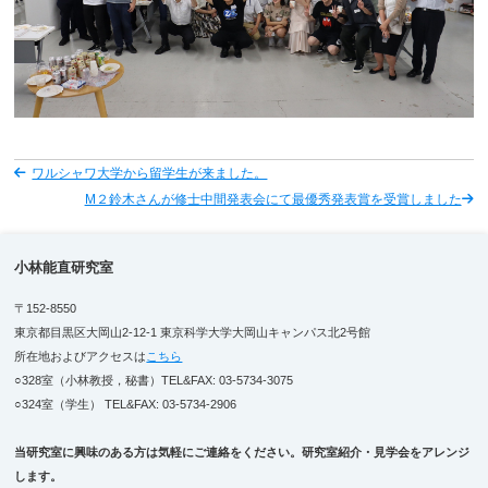
ワルシャワ大学から留学生が来ました。
M２鈴木さんが修士中間発表会にて最優秀発表賞を受賞しました
小林能直研究室
〒152-8550
東京都目黒区大岡山2-12-1 東京科学大学大岡山キャンパス北2号館
所在地およびアクセスは
こちら
○328室（小林教授，秘書）TEL&FAX: 03-5734-3075
○324室（学生） TEL&FAX: 03-5734-2906
当研究室に興味のある方は気軽にご連絡をください。研究室紹介・見学会をアレンジ
します。