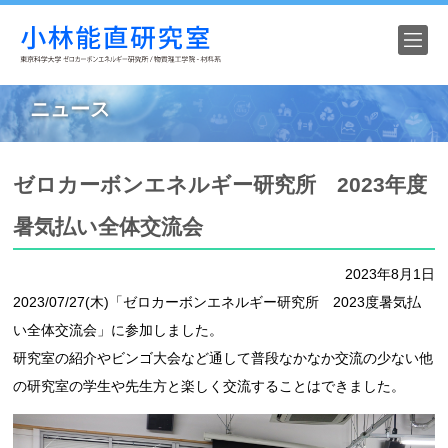
HOME
ニュース
ニュース
ゼロカーボンエネルギー研究所 2023年度
研究紹介
暑気払い全体交流会
研究設備
2023年8月1日
研究業績
2023/07/27(木)「ゼロカーボンエネルギー研究所 2023度暑気払
い全体交流会」に参加しました。
メンバー
研究室の紹介やビンゴ大会など通して普段なかなか交流の少ない他
の研究室の学生や先生方と楽しく交流することはできました。
写 真
アクセス